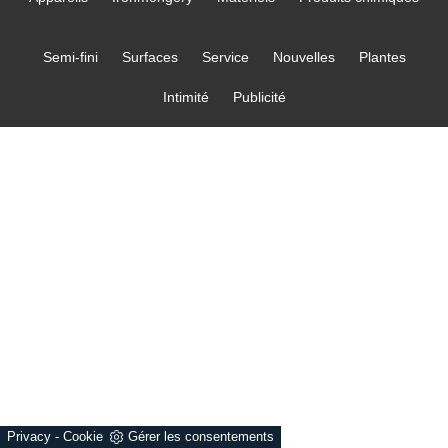
Semi-fini
Surfaces
Service
Nouvelles
Plantes
Intimité
Publicité
Privacy
-
Cookie
Gérer les consentements