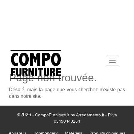
Toggle
navigation
Page non trouvée.
Désolé, mais la page que vous cherchez n'existe pas
dans notre site.
2026
©
- CompoFurniture.it by Arredamento.it - P.Iva
03490440264
Appareils
Ironmongery
Matériels
Produits chimiques