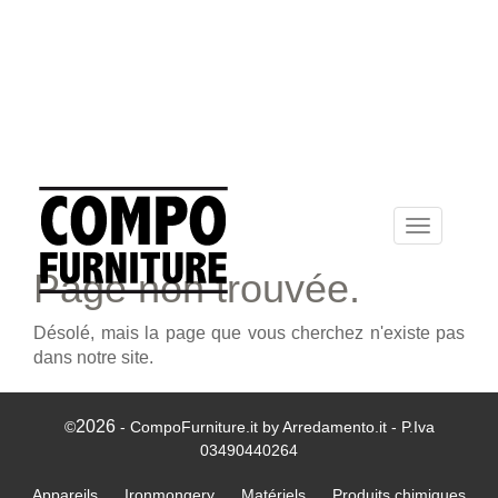
Toggle
navigation
Page non trouvée.
Désolé, mais la page que vous cherchez n'existe pas
dans notre site.
2026
©
- CompoFurniture.it by Arredamento.it - P.Iva
03490440264
Appareils
Ironmongery
Matériels
Produits chimiques