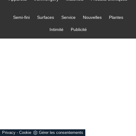
Semi-fini
Surfaces
Service
Nouvelles
Plantes
Intimité
Publicité
Privacy
-
Cookie
Gérer les consentements