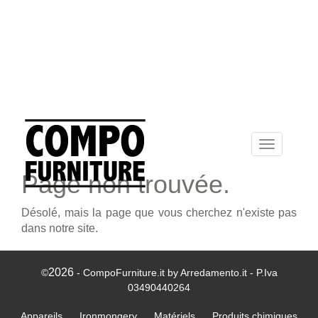
Toggle
navigation
Page non trouvée.
Désolé, mais la page que vous cherchez n'existe pas
dans notre site.
2026
©
- CompoFurniture.it by Arredamento.it - P.Iva
03490440264
Appareils
Ironmongery
Matériels
Produits chimiques