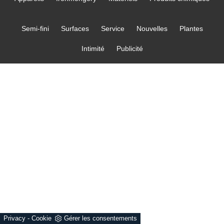
Semi-fini
Surfaces
Service
Nouvelles
Plantes
Intimité
Publicité
Privacy
-
Cookie
Gérer les consentements