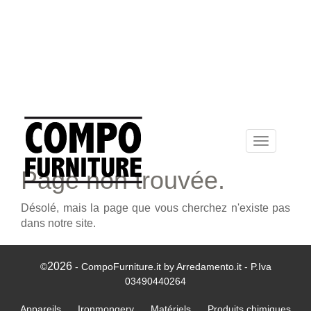
Toggle
navigation
Page non trouvée.
Désolé, mais la page que vous cherchez n'existe pas
dans notre site.
2026
©
- CompoFurniture.it by Arredamento.it - P.Iva
03490440264
Appareils
Ironmongery
Matériels
Produits chimiques