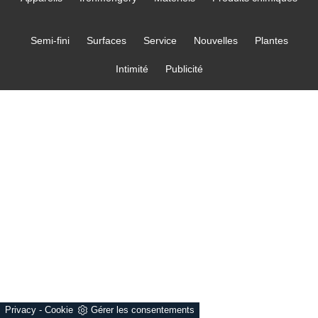
Semi-fini
Surfaces
Service
Nouvelles
Plantes
Intimité
Publicité
Privacy
-
Cookie
Gérer les consentements