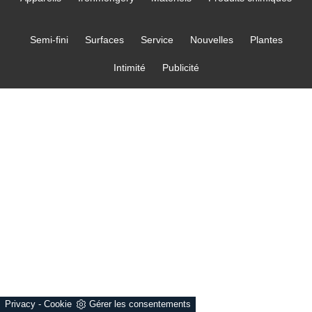
Semi-fini
Surfaces
Service
Nouvelles
Plantes
Intimité
Publicité
Privacy
-
Cookie
Gérer les consentements