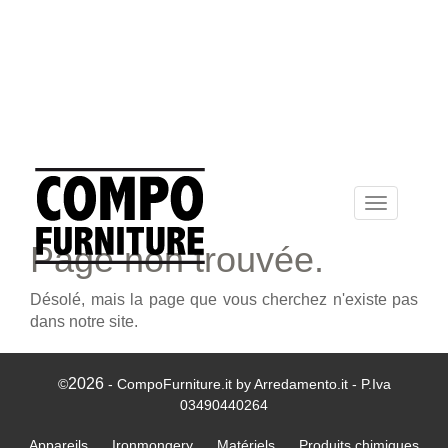
Toggle
navigation
Page non trouvée.
Désolé, mais la page que vous cherchez n'existe pas
dans notre site.
2026
©
- CompoFurniture.it by Arredamento.it - P.Iva
03490440264
Appareils
Ironmongery
Matériels
Produits chimiques