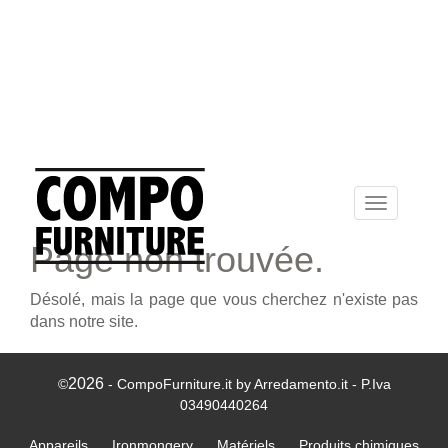
Toggle
navigation
Page non trouvée.
Désolé, mais la page que vous cherchez n'existe pas
dans notre site.
2026
©
- CompoFurniture.it by Arredamento.it - P.Iva
03490440264
Appareils
Ironmongery
Matériels
Produits chimiques