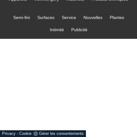
Semi-fini
Surfaces
Service
Nouvelles
Plantes
Intimité
Publicité
Privacy
-
Cookie
Gérer les consentements