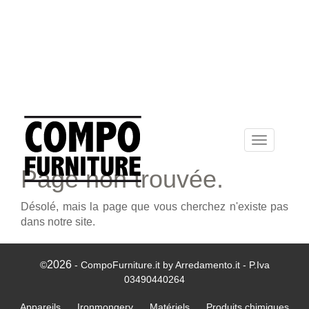
Toggle
navigation
Page non trouvée.
Désolé, mais la page que vous cherchez n'existe pas
dans notre site.
2026
©
- CompoFurniture.it by Arredamento.it - P.Iva
03490440264
Appareils
Ironmongery
Matériels
Produits chimiques