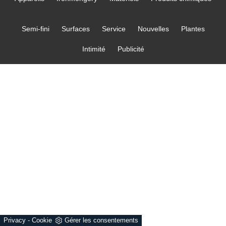
Semi-fini
Surfaces
Service
Nouvelles
Plantes
Intimité
Publicité
Privacy
-
Cookie
Gérer les consentements