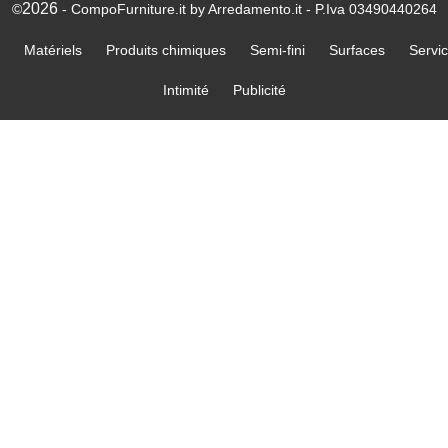
2026
©
- CompoFurniture.it by Arredamento.it - P.Iva 03490440264
Matériels
Produits chimiques
Semi-fini
Surfaces
Servi
Intimité
Publicité