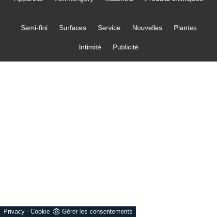
Semi-fini
Surfaces
Service
Nouvelles
Plantes
Intimité
Publicité
Privacy
-
Cookie
Gérer les consentements