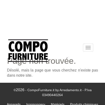
Toggle
navigation
Page non trouvée.
Désolé, mais la page que vous cherchez n'existe pas
dans notre site.
2026
©
- CompoFurniture.it by Arredamento.it - P.Iva
03490440264
Appareils
Ironmongery
Matériels
Produits chimiques