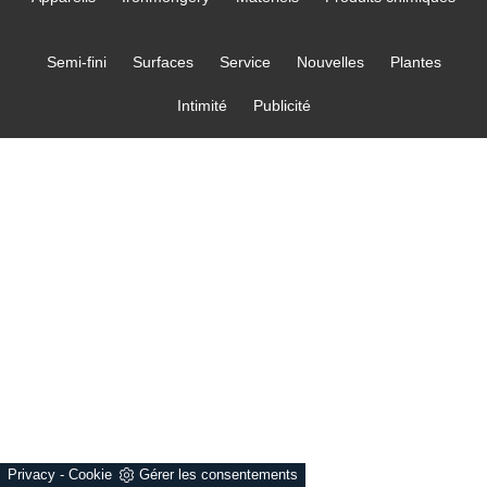
Semi-fini
Surfaces
Service
Nouvelles
Plantes
Intimité
Publicité
Privacy
-
Cookie
Gérer les consentements