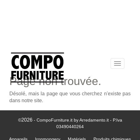
Toggle
navigation
Page non trouvée.
Désolé, mais la page que vous cherchez n'existe pas
dans notre site.
2026
©
- CompoFurniture.it by Arredamento.it - P.Iva
03490440264
Appareils
Ironmongery
Matériels
Produits chimiques