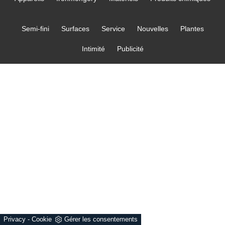
Semi-fini
Surfaces
Service
Nouvelles
Plantes
Intimité
Publicité
Privacy
-
Cookie
Gérer les consentements