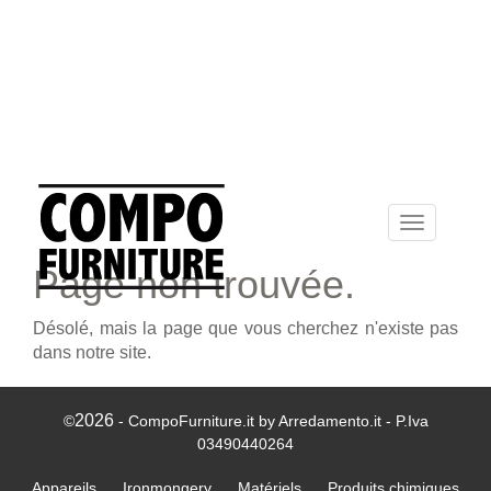
Toggle
navigation
Page non trouvée.
Désolé, mais la page que vous cherchez n'existe pas
dans notre site.
2026
©
- CompoFurniture.it by Arredamento.it - P.Iva
03490440264
Appareils
Ironmongery
Matériels
Produits chimiques