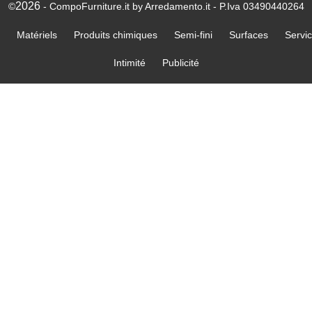
2026
©
- CompoFurniture.it by Arredamento.it - P.Iva 03490440264
Matériels
Produits chimiques
Semi-fini
Surfaces
Servi
Intimité
Publicité