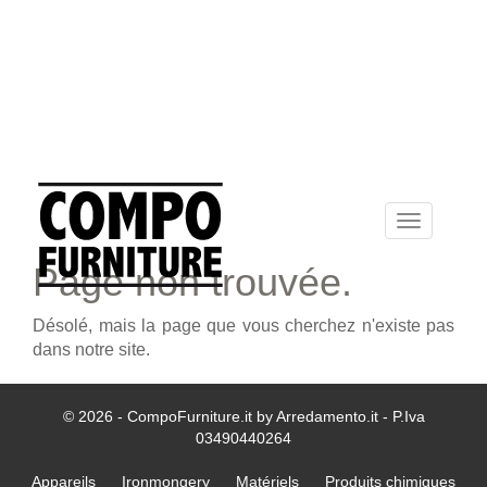
Toggle
navigation
Page non trouvée.
Désolé, mais la page que vous cherchez n'existe pas
dans notre site.
© 2026 - CompoFurniture.it by Arredamento.it - P.Iva
03490440264
Appareils
Ironmongery
Matériels
Produits chimiques