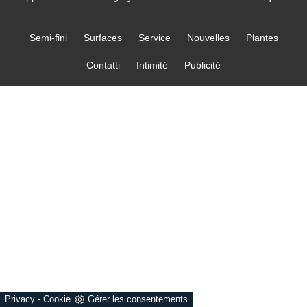
Semi-fini
Surfaces
Service
Nouvelles
Plantes
Contatti
Intimité
Publicité
Privacy
-
Cookie
Gérer les consentements